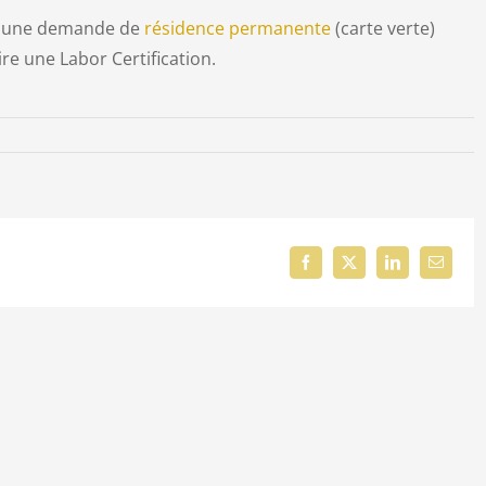
nt une demande de
résidence permanente
(carte verte)
re une Labor Certification.
Facebook
X
LinkedIn
Email