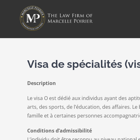
Passer
au
contenu
Visa de spécialités (vi
Description
Le visa O est dédié aux individus ayant des apt
arts, des sports, de l’éducation, des affaires. 
famille et à certaines personnes accompagnatri
Conditions d’admissibilité
L’individu doit être reconnu au niveau national