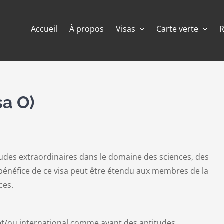
Accueil
À propos
Visas
Carte verte
sa O)
itudes extraordinaires dans le domaine des sciences, des
Le bénéfice de ce visa peut être étendu aux membres de la
ces.
 et/ou international comme ayant des aptitudes