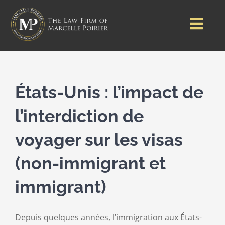
Passer
au
Togg
contenu
Navi
Accueil
À propo
États-Unis : l’impact de
l’interdiction de
Visas
voyager sur les visas
Carte ve
(non-immigrant et
immigrant)
Ressour
Depuis quelques années, l’immigration aux États-
Témoign